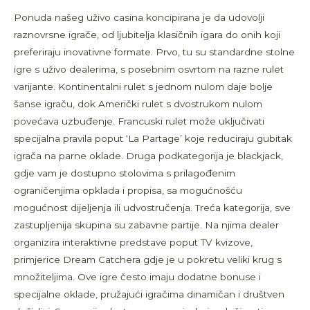
Ponuda našeg uživo casina koncipirana je da udovolji
raznovrsne igrače, od ljubitelja klasičnih igara do onih koji
preferiraju inovativne formate. Prvo, tu su standardne stolne
igre s uživo dealerima, s posebnim osvrtom na razne rulet
varijante. Kontinentalni rulet s jednom nulom daje bolje
šanse igraču, dok Američki rulet s dvostrukom nulom
povećava uzbuđenje. Francuski rulet može uključivati
specijalna pravila poput ‘La Partage’ koje reduciraju gubitak
igrača na parne oklade. Druga podkategorija je blackjack,
gdje vam je dostupno stolovima s prilagođenim
ograničenjima opklada i propisa, sa mogućnošću
mogućnost dijeljenja ili udvostručenja. Treća kategorija, sve
zastupljenija skupina su zabavne partije. Na njima dealer
organizira interaktivne predstave poput TV kvizove,
primjerice Dream Catchera gdje je u pokretu veliki krug s
množiteljima. Ove igre često imaju dodatne bonuse i
specijalne oklade, pružajući igračima dinamičan i društven