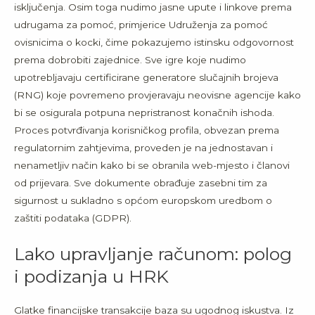
isključenja. Osim toga nudimo jasne upute i linkove prema
udrugama za pomoć, primjerice Udruženja za pomoć
ovisnicima o kocki, čime pokazujemo istinsku odgovornost
prema dobrobiti zajednice. Sve igre koje nudimo
upotrebljavaju certificirane generatore slučajnih brojeva
(RNG) koje povremeno provjeravaju neovisne agencije kako
bi se osigurala potpuna nepristranost konačnih ishoda.
Proces potvrđivanja korisničkog profila, obvezan prema
regulatornim zahtjevima, proveden je na jednostavan i
nenametljiv način kako bi se obranila web-mjesto i članovi
od prijevara. Sve dokumente obrađuje zasebni tim za
sigurnost u sukladno s općom europskom uredbom o
zaštiti podataka (GDPR).
Lako upravljanje računom: polog
i podizanja u HRK
Glatke financijske transakcije baza su ugodnog iskustva. Iz