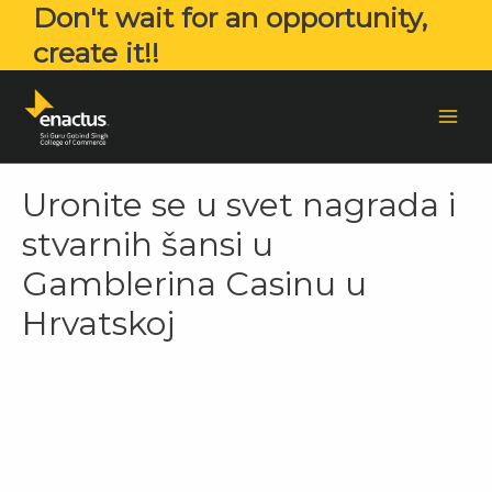
Don't wait for an opportunity,
create it!!
Uronite se u svet nagrada i
stvarnih šansi u
Gamblerina Casinu u
Hrvatskoj