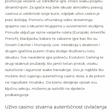
promocije vezane uz određene igre, čineći svaku posjetu
dinamičnijom. Za igrače koji žele iskusiti atmosferu pravog
casinoa iz udobnosti svoje kuće, odjeljak uživo casino je
pravi doživljaj. Pomoću vrhunskog video streaminga
spajamo vas s iskusnim krupjeima u suvremenim studijima.
Ponuda uključuje razne varijante ruleta (Europski, Američki,
French), blackjacka, bakare te zabavne igre kao što su
Dream Catcher i Monopoly Live. Interakcija s dealerom i
drugim igračima putem chata dodaje društvenu notu
iskustvu. Sve navedene igre pokreću Evolution Gaming te
drugi istaknuti pružatelji, što jamči tečan protok, visoku
razlučivost i sigurnost svake transakcije. Ovo je najbliže što
možete doći osjećaju autentičnog casino stola, a da pritom
ne napuštate Hrvatsku. Da bismo detaljnije opisali ovu
ključnu sekciju, možemo je razložiti na sljedeće
podkategorije.
Uživo casino: stvarna autentičnost izvlačenja