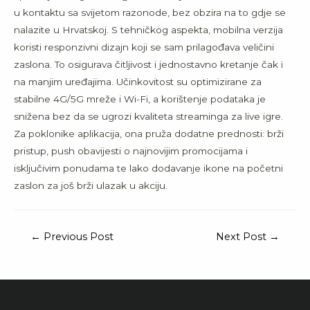
u kontaktu sa svijetom razonode, bez obzira na to gdje se
nalazite u Hrvatskoj. S tehničkog aspekta, mobilna verzija
koristi responzivni dizajn koji se sam prilagođava veličini
zaslona. To osigurava čitljivost i jednostavno kretanje čak i
na manjim uređajima. Učinkovitost su optimizirane za
stabilne 4G/5G mreže i Wi-Fi, a korištenje podataka je
snižena bez da se ugrozi kvaliteta streaminga za live igre.
Za poklonike aplikacija, ona pruža dodatne prednosti: brži
pristup, push obavijesti o najnovijim promocijama i
isključivim ponudama te lako dodavanje ikone na početni
zaslon za još brži ulazak u akciju.
←
Previous Post
Next Post
→