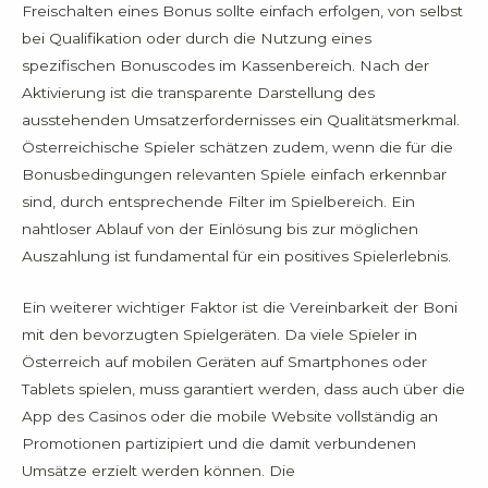
Freischalten eines Bonus sollte einfach erfolgen, von selbst
bei Qualifikation oder durch die Nutzung eines
spezifischen Bonuscodes im Kassenbereich. Nach der
Aktivierung ist die transparente Darstellung des
ausstehenden Umsatzerfordernisses ein Qualitätsmerkmal.
Österreichische Spieler schätzen zudem, wenn die für die
Bonusbedingungen relevanten Spiele einfach erkennbar
sind, durch entsprechende Filter im Spielbereich. Ein
nahtloser Ablauf von der Einlösung bis zur möglichen
Auszahlung ist fundamental für ein positives Spielerlebnis.
Ein weiterer wichtiger Faktor ist die Vereinbarkeit der Boni
mit den bevorzugten Spielgeräten. Da viele Spieler in
Österreich auf mobilen Geräten auf Smartphones oder
Tablets spielen, muss garantiert werden, dass auch über die
App des Casinos oder die mobile Website vollständig an
Promotionen partizipiert und die damit verbundenen
Umsätze erzielt werden können. Die