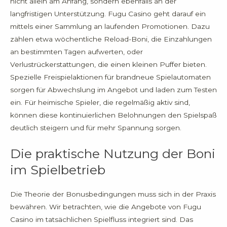
nicht allein am Anfang, sondern ebenfalls an der
langfristigen Unterstützung. Fugu Casino geht darauf ein
mittels einer Sammlung an laufenden Promotionen. Dazu
zählen etwa wöchentliche Reload-Boni, die Einzahlungen
an bestimmten Tagen aufwerten, oder
Verlustrückerstattungen, die einen kleinen Puffer bieten.
Spezielle Freispielaktionen für brandneue Spielautomaten
sorgen für Abwechslung im Angebot und laden zum Testen
ein. Für heimische Spieler, die regelmäßig aktiv sind,
können diese kontinuierlichen Belohnungen den Spielspaß
deutlich steigern und für mehr Spannung sorgen.
Die praktische Nutzung der Boni
im Spielbetrieb
Die Theorie der Bonusbedingungen muss sich in der Praxis
bewähren. Wir betrachten, wie die Angebote von Fugu
Casino im tatsächlichen Spielfluss integriert sind. Das