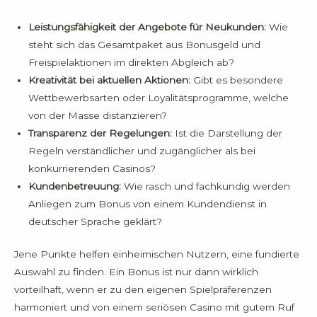
Leistungsfähigkeit der Angebote für Neukunden:
Wie
steht sich das Gesamtpaket aus Bonusgeld und
Freispielaktionen im direkten Abgleich ab?
Kreativität bei aktuellen Aktionen:
Gibt es besondere
Wettbewerbsarten oder Loyalitätsprogramme, welche
von der Masse distanzieren?
Transparenz der Regelungen:
Ist die Darstellung der
Regeln verständlicher und zugänglicher als bei
konkurrierenden Casinos?
Kundenbetreuung:
Wie rasch und fachkundig werden
Anliegen zum Bonus von einem Kundendienst in
deutscher Sprache geklärt?
Jene Punkte helfen einheimischen Nutzern, eine fundierte
Auswahl zu finden. Ein Bonus ist nur dann wirklich
vorteilhaft, wenn er zu den eigenen Spielpräferenzen
harmoniert und von einem seriösen Casino mit gutem Ruf