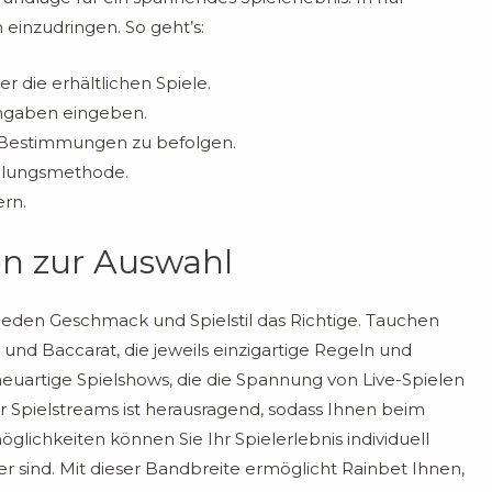
 einzudringen. So geht’s:
 die erhältlichen Spiele.
Angaben eingeben.
en Bestimmungen zu befolgen.
ahlungsmethode.
ern.
en zur Auswahl
r jeden Geschmack und Spielstil das Richtige. Tauchen
te und Baccarat, die jeweils einzigartige Regeln und
neuartige Spielshows, die die Spannung von Live-Spielen
 Spielstreams ist herausragend, sodass Ihnen beim
öglichkeiten können Sie Ihr Spielerlebnis individuell
ler sind. Mit dieser Bandbreite ermöglicht Rainbet Ihnen,