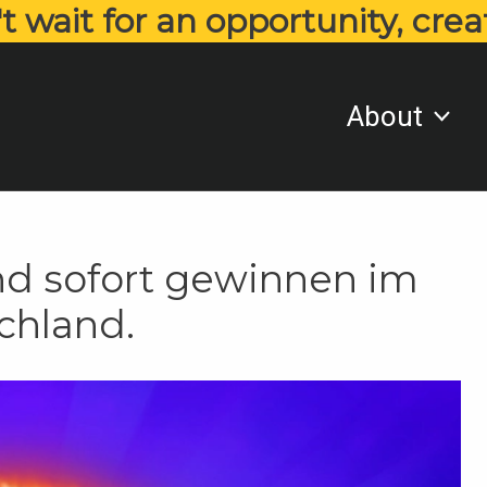
t wait for an opportunity, create
About
und sofort gewinnen im
chland.