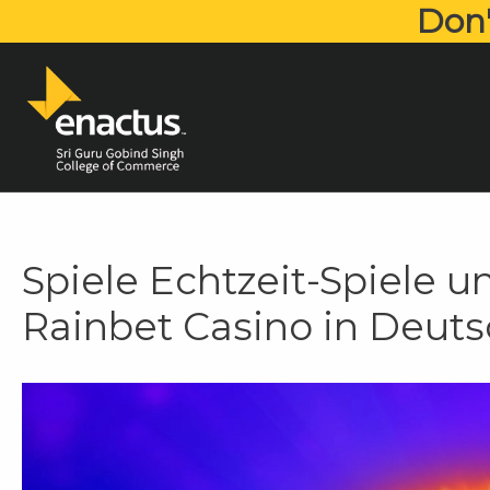
Don'
Spiele Echtzeit-Spiele 
Rainbet Casino in Deuts