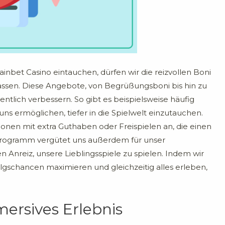
inbet Casino eintauchen, dürfen wir die reizvollen Boni
lassen. Diese Angebote, von Begrüßungsboni bis hin zu
lich verbessern. So gibt es beispielsweise häufig
s ermöglichen, tiefer in die Spielwelt einzutauchen.
ionen mit extra Guthaben oder Freispielen an, die einen
rogramm vergütet uns außerdem für unser
en Anreiz, unsere Lieblingsspiele zu spielen. Indem wir
lgschancen maximieren und gleichzeitig alles erleben,
ersives Erlebnis