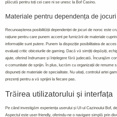
plăcută pentru toți cei care ni se unesc la Bof Casino.
Materiale pentru dependența de jocuri
Recunoașterea posibilității dependenței de jocuri de noroc este cr
rațiune pentru care punem accent pe furnizării de materiale cuprin
informațiile sunt putere. Punem la dispoziție posibilitatea de acce
evaluați critic obiceiurile de gaming. Dacă vă simțiți depășiți, e
ajute, oferind îndrumare și înțelegere fără judecată. Încurajăm con
o comunitate de sprijin. În plus, lucrăm cu organizații de renume 
dispuneți de materiale de specialitate. Nu uitați, controlul artei g
prezenți pentru a vă sprijini la fiecare pas.
Trăirea utilizatorului și interfața
Pe când investigăm experiența userului și UI-ul Cazinoului Bof, dev
Aspectul este user-friendly, oferindu-ne o navigare simplă prin diver