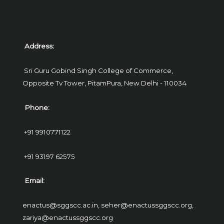
Address:
Sri Guru Gobind Singh College of Commerce,
Opposite Tv Tower, PitamPura,
New Delhi - 110034
Phone:
+91 9910771122
+91 93197 62575
Email:
enactus@sggscc.ac.in,
seher@enactussggscc.org,
zariya@enactussggscc.org