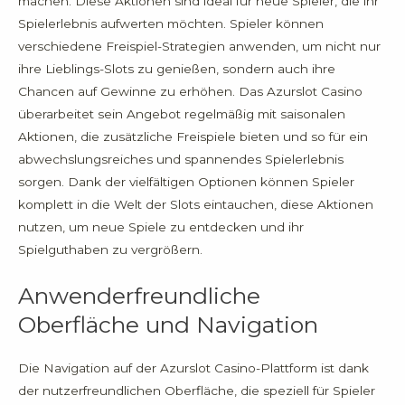
machen. Diese Aktionen sind ideal für neue Spieler, die ihr
Spielerlebnis aufwerten möchten. Spieler können
verschiedene Freispiel-Strategien anwenden, um nicht nur
ihre Lieblings-Slots zu genießen, sondern auch ihre
Chancen auf Gewinne zu erhöhen. Das Azurslot Casino
überarbeitet sein Angebot regelmäßig mit saisonalen
Aktionen, die zusätzliche Freispiele bieten und so für ein
abwechslungsreiches und spannendes Spielerlebnis
sorgen. Dank der vielfältigen Optionen können Spieler
komplett in die Welt der Slots eintauchen, diese Aktionen
nutzen, um neue Spiele zu entdecken und ihr
Spielguthaben zu vergrößern.
Anwenderfreundliche
Oberfläche und Navigation
Die Navigation auf der Azurslot Casino-Plattform ist dank
der nutzerfreundlichen Oberfläche, die speziell für Spieler