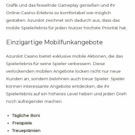
Grafik und das fesselnde Gameplay genießen und ihr
Online-Casino-Erlebnis so komfortabel wie möglich
gestalten. Azurslot zeichnet sich dadurch aus, dass das
mobile Spielerlebnis für jeden Nutzer höchste Priorität hat.
Einzigartige Mobilfunkangebote
Azurslot Casino bietet exklusive mobile Aktionen, die das
Spielerlebnis für seine Spieler verbessern. Diese
verlockenden mobilen Angebote locken nicht nur neue
Kunden an, sondern belohnen auch treue Spieler. Spieler
können interessante Angebote entdecken, die ihr
Spielerlebnis auf ein höheres Level heben und jeden Dreh
noch aufregender machen.
Tägliche Boni
Freispiele
Treueprämien