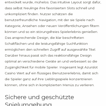
entwickelt wurde, mühelos. Das intuitive Layout sorgt dafür,
dass selbst Neulinge ihre favorisierten Slots schnell und
unkompliziert finden. Nutzer schätzen die
benutzerfreundliche Navigation, mit der sie Spiele nach
Kategorie, Ansehen oder neuen Veröffentlichungen filtern
können und so ein störungsfreies Spielerlebnis genießen.
Das ansprechende Design, die klar beschrifteten
Schaltflächen und die leistungsfähige Suchfunktion
ermöglichen den schnellen Zugriff auf ausgewählte Titel.
Darüber hinaus passt sich das reaktionsfähige Design
optimal an verschiedene Geräte an und verbessert so die
Zugänglichkeit für mobile Spieler. Insgesamt legt Azurslot
Casino Wert auf ein flüssiges Benutzererlebnis, damit sich
die Spieler ganz auf ihre Lieblingsspiele konzentrieren
können, ohne sich in komplizierten Menüs zu verlieren.
Sichere und geschützte
Spielumgebung