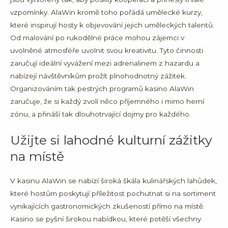
vzpomínky. AlaWin kromě toho pořádá umělecké kurzy,
které inspirují hosty k objevování jejich uměleckých talentů.
Od malování po rukodělné práce mohou zájemci v
uvolněné atmosféře uvolnit svou kreativitu. Tyto činnosti
zaručují ideální vyvážení mezi adrenalinem z hazardu a
nabízejí návštěvníkům prožít plnohodnotný zážitek.
Organizováním tak pestrých programů kasino AlaWin
zaručuje, že si každý zvolí něco příjemného i mimo herní
zónu, a přináší tak dlouhotrvající dojmy pro každého.
Užijte si lahodné kulturní zážitky
na místě
V kasinu AlaWin se nabízí široká škála kulinářských lahůdek,
které hostům poskytují příležitost pochutnat si na sortiment
vynikajících gastronomických zkušeností přímo na místě.
Kasino se pyšní širokou nabídkou, které potěší všechny