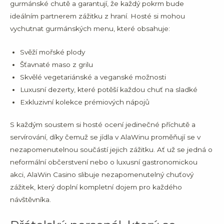
gurmánské chutě a garantují, že každý pokrm bude
ideálním partnerem zážitku z hraní. Hosté si mohou
vychutnat gurmánských menu, které obsahuje:
Svěží mořské plody
Šťavnaté maso z grilu
Skvělé vegetariánské a veganské možnosti
Luxusní dezerty, které potěší každou chuť na sladké
Exkluzivní kolekce prémiových nápojů
S každým soustem si hosté ocení jedinečné příchutě a
servírování, díky čemuž se jídla v AlaWinu proměňují se v
nezapomenutelnou součástí jejich zážitku. Ať už se jedná o
neformální občerstvení nebo o luxusní gastronomickou
akci, AlaWin Casino slibuje nezapomenutelný chuťový
zážitek, který doplní kompletní dojem pro každého
návštěvníka.