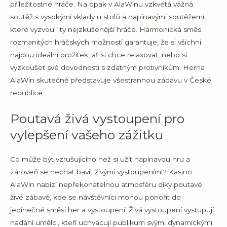
příležitostné hráče. Na opak v AlaWinu vzkvétá vážná
soutěž s vysokými vklady u stolů a napínavými soutěžemi,
které vyzvou i ty nejzkušenější hráče. Harmonická směs
rozmanitých hráčských možností garantuje, že si všichni
najdou ideální prožitek, ať si chce relaxovat, nebo si
vyzkoušet své dovednosti s zdatným protivníkům. Herna
AlaWin skutečně představuje všestrannou zábavu v České
republice.
Poutavá živá vystoupení pro
vylepšení vašeho zážitku
Co může být vzrušujícího než si užít napínavou hru a
zároveň se nechat bavit živými vystoupeními? Kasino
AlaWin nabízí nepřekonatelnou atmosféru díky poutavé
živé zábavě, kde se návštěvníci mohou ponořit do
jedinečné směsi her a vystoupení. Živá vystoupení vystupují
nadání umělci, kteří uchvacují publikum svými dynamickými